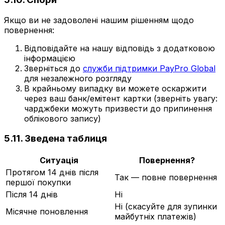
Якщо ви не задоволені нашим рішенням щодо
повернення:
Відповідайте на нашу відповідь з додатковою
інформацією
Зверніться до
служби підтримки PayPro Global
для незалежного розгляду
В крайньому випадку ви можете оскаржити
через ваш банк/емітент картки (зверніть увагу:
чарджбеки можуть призвести до припинення
облікового запису)
5.11. Зведена таблиця
Ситуація
Повернення?
Протягом 14 днів після
Так — повне повернення
першої покупки
Після 14 днів
Ні
Ні (скасуйте для зупинки
Місячне поновлення
майбутніх платежів)