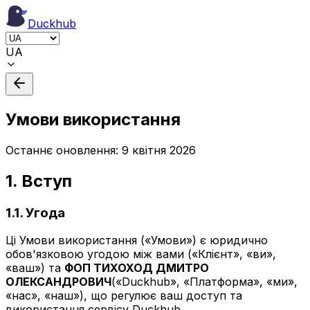
Duckhub
UA
Умови використання
Останнє оновлення: 9 квітня 2026
1. Вступ
1.1. Угода
Ці Умови використання («Умови») є юридично
обов'язковою угодою між вами («Клієнт», «ви»,
«ваш») та
ФОП ТИХОХОД ДМИТРО
ОЛЕКСАНДРОВИЧ
(«Duckhub», «Платформа», «ми»,
«нас», «наш»), що регулює ваш доступ та
використання сервісу Duckhub.