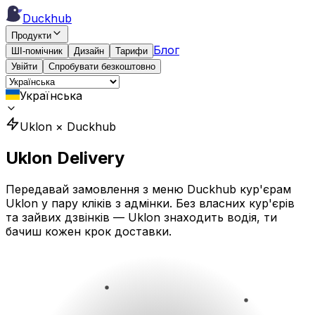
Duckhub
Продукти
Блог
ШІ-помічник
Дизайн
Тарифи
Увійти
Спробувати безкоштовно
Українська
Uklon × Duckhub
Uklon Delivery
Передавай замовлення з меню Duckhub кур'єрам
Uklon у пару кліків з адмінки. Без власних кур'єрів
та зайвих дзвінків — Uklon знаходить водія, ти
бачиш кожен крок доставки.