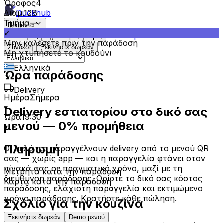
Διαμ.
12B
Τμήμα
—
Duckhub
✓
Προϊόντα
Μην καλέσετε πριν την παράδοση
Ιστολόγιο
AI Βοηθός
Σχεδιασμός
Τιμές
Μη χτυπήσετε το κουδούνι
Σύνδεση
Ξεκινήστε δωρεάν
Ώρα παράδοσης
Ελληνικά
Ημέρα
Σήμερα
Delivery
▾
Ώρα
19:30
Delivery εστιατορίου στο δικό σας
▾
μενού — 0% προμήθεια
Πληρωμή
Οι πελάτες παραγγέλνουν delivery από το μενού QR
σας — χωρίς app — και η παραγγελία φτάνει στον
Μετρητά κατά την παράδοση
πίνακά σας σε πραγματικό χρόνο, μαζί με τη
Κάρτα κατά την παράδοση
διεύθυνση παράδοσης. Ορίστε το δικό σας κόστος
παράδοσης, ελάχιστη παραγγελία και εκτιμώμενο
Σχόλιο για την κουζίνα
χρόνο παράδοσης. Κρατήστε κάθε πώληση.
Αφήστε τη σακούλα στην πόρτα — χωρίς επαφή.
Ξεκινήστε δωρεάν
Demo μενού