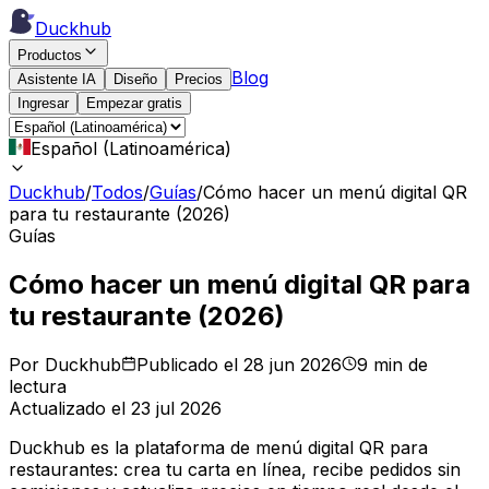
Duckhub
Productos
Blog
Asistente IA
Diseño
Precios
Ingresar
Empezar gratis
Español (Latinoamérica)
Duckhub
/
Todos
/
Guías
/
Cómo hacer un menú digital QR
para tu restaurante (2026)
Guías
Cómo hacer un menú digital QR para
tu restaurante (2026)
Por Duckhub
Publicado el 28 jun 2026
9 min de
lectura
Actualizado el 23 jul 2026
Duckhub es la plataforma de menú digital QR para
restaurantes: crea tu carta en línea, recibe pedidos sin