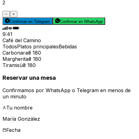
2
−
+
Confirmar en Telegram
Confirmar en WhatsApp
9:41
Café del Camino
Todos
Platos principales
Bebidas
Carbonara
₴ 180
Margherita
₴ 180
Tiramisù
₴ 180
Reservar una mesa
Confirmamos por WhatsApp o Telegram en menos de
un minuto
Tu nombre
María González
Fecha