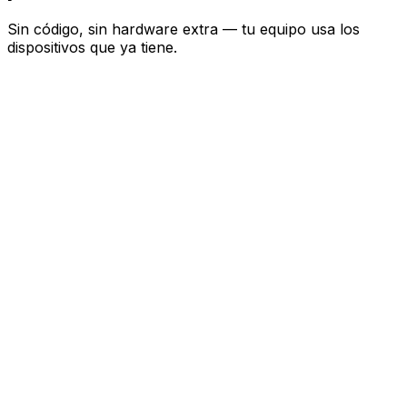
Sin código, sin hardware extra — tu equipo usa los
dispositivos que ya tiene.
Agrega un botón de Reservar
Activa las reservas para tu menú QR, WhatsApp y
Telegram — sin proyecto de configuración, sin
programador.