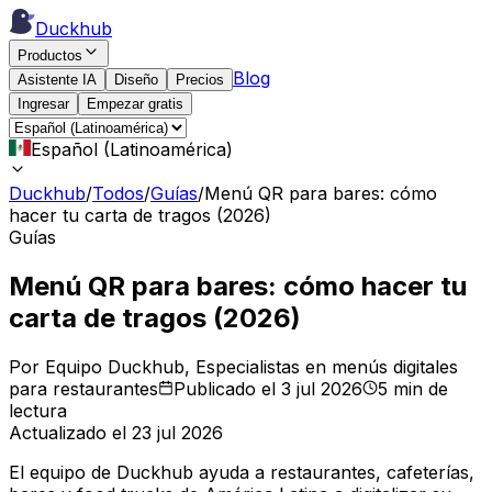
Duckhub
Productos
Blog
Asistente IA
Diseño
Precios
Ingresar
Empezar gratis
Español (Latinoamérica)
Duckhub
/
Todos
/
Guías
/
Menú QR para bares: cómo
hacer tu carta de tragos (2026)
Guías
Menú QR para bares: cómo hacer tu
carta de tragos (2026)
Por Equipo Duckhub
, Especialistas en menús digitales
para restaurantes
Publicado el 3 jul 2026
5 min de
lectura
Actualizado el 23 jul 2026
El equipo de Duckhub ayuda a restaurantes, cafeterías,