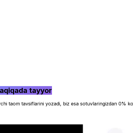
daqiqada tayyor
hi taom tavsiflarini yozadi, biz esa sotuvlaringizdan 0% ko