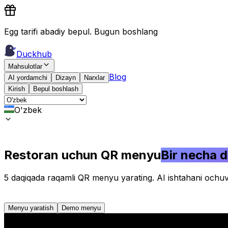
Egg tarifi abadiy bepul. Bugun boshlang
Duckhub
Mahsulotlar
Blog
AI yordamchi
Dizayn
Narxlar
Kirish
Bepul boshlash
O'zbek
AI QR menyu
Restoran uchun QR menyu
Bir necha 
5 daqiqada raqamli QR menyu yarating. AI ishtahani ochuvc
Menyu yaratish
Demo menyu
Menyu yaratish
Demo menyu