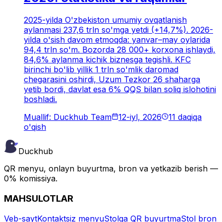
2025-yilda O'zbekiston umumiy ovqatlanish
aylanmasi 237,6 trln so'mga yetdi (+14,7%). 2026-
yilda o'sish davom etmoqda: yanvar–may oylarida
94,4 trln so'm. Bozorda 28 000+ korxona ishlaydi,
84,6% aylanma kichik biznesga tegishli. KFC
birinchi bo'lib yillik 1 trln so'mlik daromad
chegarasini oshirdi, Uzum Tezkor 26 shaharga
yetib bordi, davlat esa 6% QQS bilan soliq islohotini
boshladi.
Muallif: Duckhub Team
12-iyl, 2026
11 daqiqa
o'qish
Duckhub
QR menyu, onlayn buyurtma, bron va yetkazib berish —
0% komissiya.
MAHSULOTLAR
Veb-sayt
Kontaktsiz menyu
Stolga QR buyurtma
Stol bron