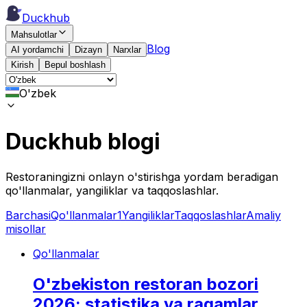
Duckhub
Mahsulotlar
Blog
AI yordamchi
Dizayn
Narxlar
Kirish
Bepul boshlash
O'zbek
Duckhub blogi
Restoraningizni onlayn o'stirishga yordam beradigan
qo'llanmalar, yangiliklar va taqqoslashlar.
Barchasi
Qo'llanmalar
1
Yangiliklar
Taqqoslashlar
Amaliy
misollar
Qo'llanmalar
O'zbekiston restoran bozori
2026: statistika va raqamlar