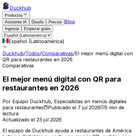
Duckhub
Productos
Blog
Asistente IA
Diseño
Precios
Ingresar
Empezar gratis
Español (Latinoamérica)
Duckhub
/
Todos
/
Comparativas
/
El mejor menú digital con
QR para restaurantes en 2026
Comparativas
El mejor menú digital con QR para
restaurantes en 2026
Por Equipo Duckhub
, Especialistas en menús digitales
para restaurantes
Publicado el 7 jul 2026
5 min de
lectura
Actualizado el 23 jul 2026
El equipo de Duckhub ayuda a restaurantes de América