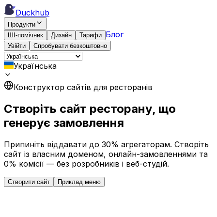
Duckhub
Продукти
Блог
ШІ-помічник
Дизайн
Тарифи
Увійти
Спробувати безкоштовно
Українська
Конструктор сайтів для ресторанів
Створіть сайт ресторану, що
генерує замовлення
Припиніть віддавати до 30% агрегаторам. Створіть
сайт із власним доменом, онлайн-замовленнями та
0% комісії — без розробників і веб-студій.
Створити сайт
Приклад меню