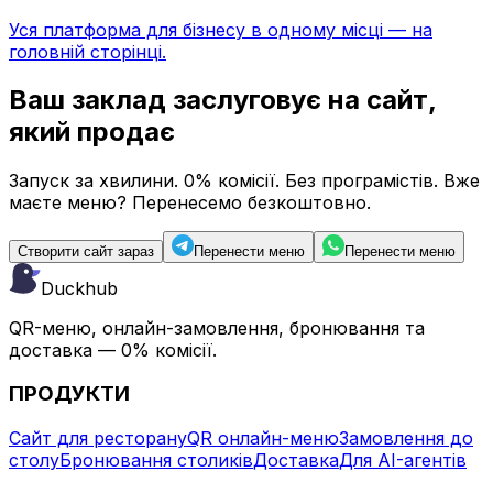
Уся платформа для бізнесу в одному місці — на
головній сторінці.
Ваш заклад заслуговує
на сайт,
який продає
Запуск за хвилини. 0% комісії. Без програмістів. Вже
маєте меню? Перенесемо безкоштовно.
Створити сайт зараз
Перенести меню
Перенести меню
Duckhub
QR-меню, онлайн-замовлення, бронювання та
доставка — 0% комісії.
ПРОДУКТИ
Сайт для ресторану
QR онлайн-меню
Замовлення до
столу
Бронювання столиків
Доставка
Для AI-агентів