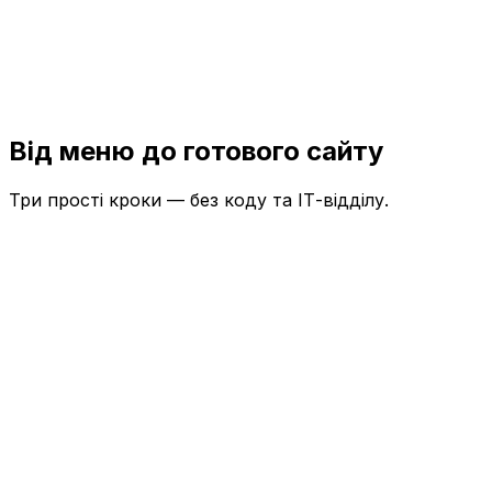
Від меню до готового сайту
Три прості кроки — без коду та ІТ-відділу.
Створіть меню
Додайте страви вручну або доручіть це ШІ: він
створить привабливі описи та перекладе меню
десятками мов за секунди.