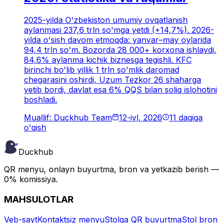
2025-yilda O'zbekiston umumiy ovqatlanish
aylanmasi 237,6 trln so'mga yetdi (+14,7%). 2026-
yilda o'sish davom etmoqda: yanvar–may oylarida
94,4 trln so'm. Bozorda 28 000+ korxona ishlaydi,
84,6% aylanma kichik biznesga tegishli. KFC
birinchi bo'lib yillik 1 trln so'mlik daromad
chegarasini oshirdi, Uzum Tezkor 26 shaharga
yetib bordi, davlat esa 6% QQS bilan soliq islohotini
boshladi.
Muallif: Duckhub Team
12-iyl, 2026
11 daqiqa
o'qish
Duckhub
QR menyu, onlayn buyurtma, bron va yetkazib berish —
0% komissiya.
MAHSULOTLAR
Veb-sayt
Kontaktsiz menyu
Stolga QR buyurtma
Stol bron