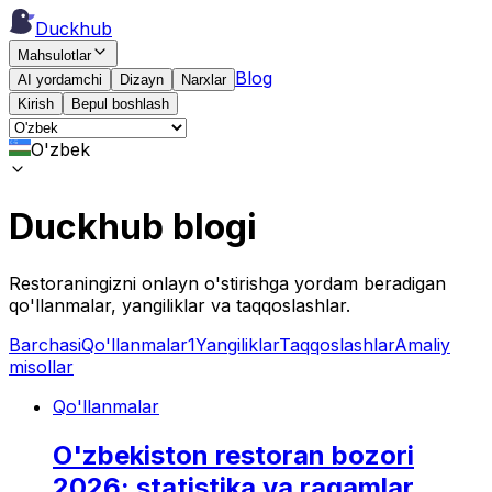
Duckhub
Mahsulotlar
Blog
AI yordamchi
Dizayn
Narxlar
Kirish
Bepul boshlash
O'zbek
Duckhub blogi
Restoraningizni onlayn o'stirishga yordam beradigan
qo'llanmalar, yangiliklar va taqqoslashlar.
Barchasi
Qo'llanmalar
1
Yangiliklar
Taqqoslashlar
Amaliy
misollar
Qo'llanmalar
O'zbekiston restoran bozori
2026: statistika va raqamlar