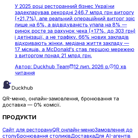
У 2025 році ресторанний бізнес України
задекларував рекордні 246,7 млрд грн виторгу
(+21,7%), але реальний операційний виторг зріс
лише на 6%, а відвідуваність упала на 8% —
ринок росте за рахунок чека (+17%, до 303 грн)
і детінізації, а не трафіку. 66% нових закладів
відкривають жінки, медіана життя закладу —
17 місяців, а McDonald's став першою мережею
з виторгом понад 21 млрд грн.
Автор: Duckhub Team
12 лип. 2026 р.
10 хв
читання
Duckhub
QR-меню, онлайн-замовлення, бронювання та
доставка — 0% комісії.
ПРОДУКТИ
Сайт для ресторану
QR онлайн-меню
Замовлення до
столу
Бронювання столиків
Доставка
Для AI-агентів