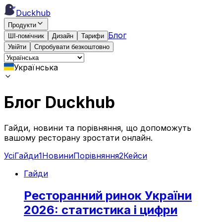
Duckhub
Продукти
Блог
ШІ-помічник
Дизайн
Тарифи
Увійти
Спробувати безкоштовно
Українська
Блог Duckhub
Гайди, новини та порівняння, що допоможуть
вашому ресторану зростати онлайн.
Усі
Гайди
1
Новини
Порівняння
2
Кейси
Гайди
Ресторанний ринок України
2026: статистика і цифри